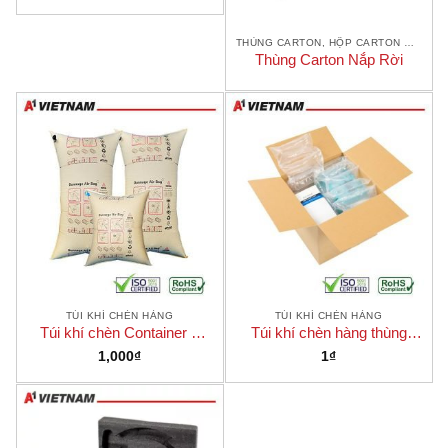
THÙNG CARTON, HỘP CARTON GIÁ RẺ
Thùng Carton Nắp Rời
TÚI KHÍ CHÈN HÀNG
TÚI KHÍ CHÈN HÀNG
Túi khí chèn Container –
Túi khí chèn hàng thùng
Dunnage Air Bag
Carton
1,000
₫
1
₫