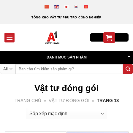
Skip
to
content
TỔNG KHO VẬT TƯ PHỤ TRỢ CÔNG NGHIỆP
DANH MỤC SẢN PHẨM
Tìm
kiếm:
Vật tư đóng gói
TRANG CHỦ
»
VẬT TƯ ĐÓNG GÓI
»
TRANG 13