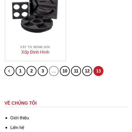
VẬT TƯ ĐÓNG GÓI
Xốp Định Hình
1
2
3
…
10
11
12
13
VỀ CHÚNG TÔI
Giới thiệu
Liên hệ